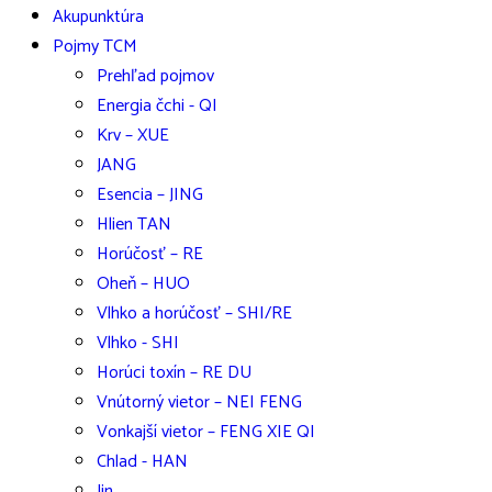
Akupunktúra
Pojmy TCM
Prehľad pojmov
Energia čchi - QI
Krv – XUE
JANG
Esencia – JING
Hlien TAN
Horúčosť – RE
Oheň – HUO
Vlhko a horúčosť – SHI/RE
Vlhko - SHI
Horúci toxín – RE DU
Vnútorný vietor – NEI FENG
Vonkajší vietor – FENG XIE QI
Chlad - HAN
Jin