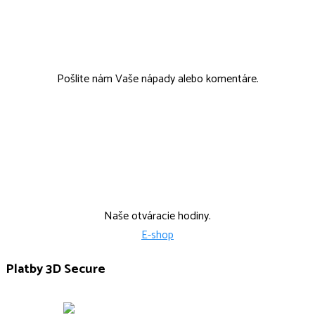
tcmobchod@tcmobchod.sk
Pošlite nám Vaše nápady alebo komentáre.
Po, Str: 9:00-15:00 Ut: 9:00-14:00
Štvr: 12:00-17:00
Naše otváracie hodiny.
E-shop
Platby 3D Secure