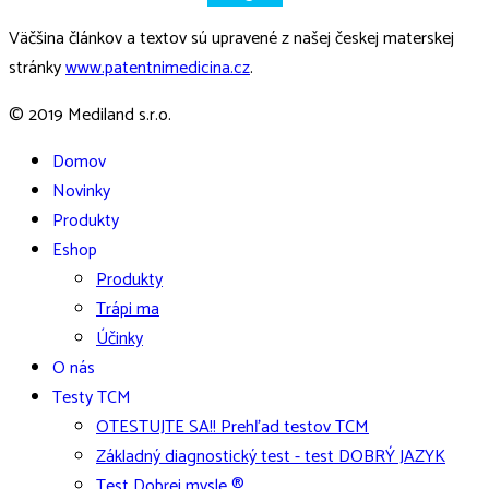
Väčšina článkov a textov sú upravené z našej českej materskej
stránky
www.patentnimedicina.cz
.
© 2019 Mediland s.r.o.
Domov
Novinky
Produkty
Eshop
Produkty
Trápi ma
Účinky
O nás
Testy TCM
OTESTUJTE SA!! Prehľad testov TCM
Základný diagnostický test - test DOBRÝ JAZYK
Test Dobrej mysle ®