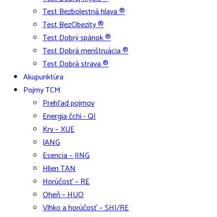
Test Bezbolestná hlava ®
Test BezObezity ®
Test Dobrý spánok ®
Test Dobrá menštruácia ®
Test Dobrá strava ®
Akupunktúra
Pojmy TCM
Prehľad pojmov
Energia čchi - QI
Krv – XUE
JANG
Esencia – JING
Hlien TAN
Horúčosť – RE
Oheň – HUO
Vlhko a horúčosť – SHI/RE