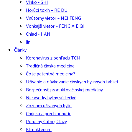
Vlhko - SHI
Horúci toxín – RE DU
Vnútorný vietor – NEI FENG
Vonkajší vietor – FENG XIE QI
Chlad - HAN
Jin
Články
Koronavírus z pohľadu TCM
Tradičná čínska medicína
Čo je patentná medicína?
Užívanie a dávkovanie čínskych bylinných tabliet
Bezpečnosť produktov čínskej medicíny
Nie všetky byliny sú liečivé
Zoznam užívaných bylín
Chrípka a prechladnutie
Poruchy štítnej žľazy
Klimaktérium