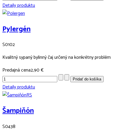
Detaily produktu
Pylergén
S0102
Kvalitný sypaný bylinný čaj určený na konkrétny problém
Predajná cena
2,90 €
Detaily produktu
Šampiňón
S0438