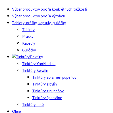
Výber produktov podľa konkrétnych ťažkostí
Výber produktov podľa výrobcu
Tablety, prášky, kapsuly, guľôčky
Tablety
Prášky
Kapsuly
Guľôčky
Tinktúry
Tinktúry YaoMedica
Tinktúry Serafín
Tinktúry zo zmesi pupeňov
Tinktúry z bylín
Tinktúry z pupeňov
Tinktúry špeciálne
Tinktúry - iné
Oleje