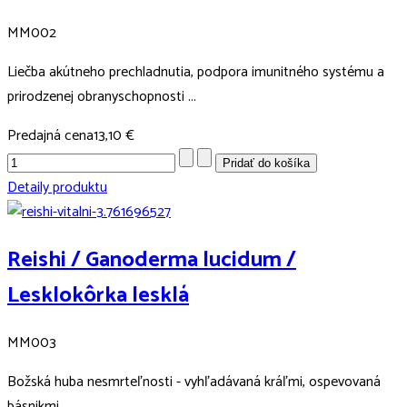
MM002
Liečba akútneho prechladnutia, podpora imunitného systému a
prirodzenej obranyschopnosti ...
Predajná cena
13,10 €
Detaily produktu
Reishi / Ganoderma lucidum /
Lesklokôrka lesklá
MM003
Božská huba nesmrteľnosti - vyhľadávaná kráľmi, ospevovaná
básnikmi