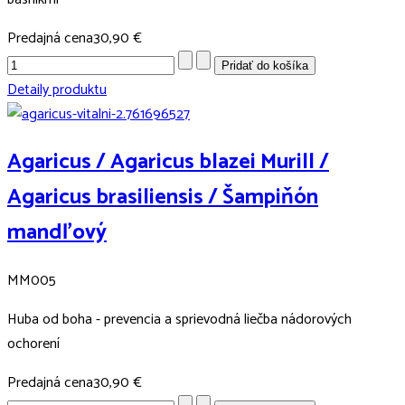
Predajná cena
30,90 €
Detaily produktu
Agaricus / Agaricus blazei Murill /
Agaricus brasiliensis / Šampiňón
mandľový
MM005
Huba od boha - prevencia a sprievodná liečba nádorových
ochorení
Predajná cena
30,90 €