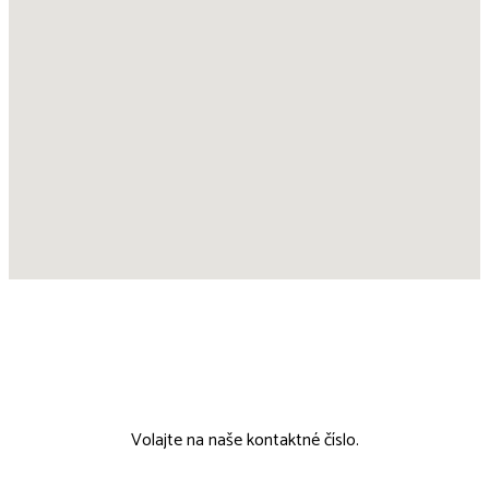
00421 911 802 215
Volajte na naše kontaktné číslo.