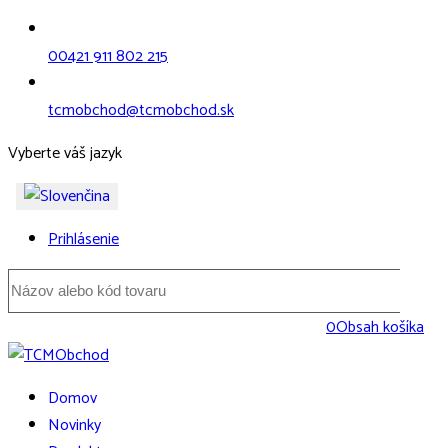
00421 911 802 215
tcmobchod@tcmobchod.sk
Vyberte váš jazyk
Prihlásenie
0
Obsah košíka
Domov
Novinky