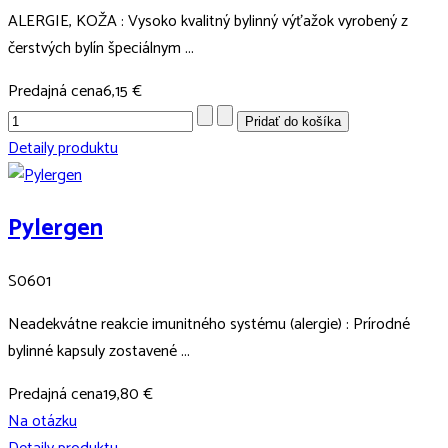
ALERGIE, KOŽA : Vysoko kvalitný bylinný výťažok vyrobený z
čerstvých bylín špeciálnym ...
Predajná cena
6,15 €
Detaily produktu
Pylergen
S0601
Neadekvátne reakcie imunitného systému (alergie) : Prírodné
bylinné kapsuly zostavené ...
Predajná cena
19,80 €
Na otázku