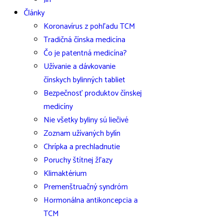
Články
Koronavírus z pohľadu TCM
Tradičná čínska medicína
Čo je patentná medicína?
Užívanie a dávkovanie
čínskych bylinných tabliet
Bezpečnosť produktov čínskej
medicíny
Nie všetky byliny sú liečivé
Zoznam užívaných bylín
Chrípka a prechladnutie
Poruchy štítnej žľazy
Klimaktérium
Premenštruačný syndróm
Hormonálna antikoncepcia a
TCM