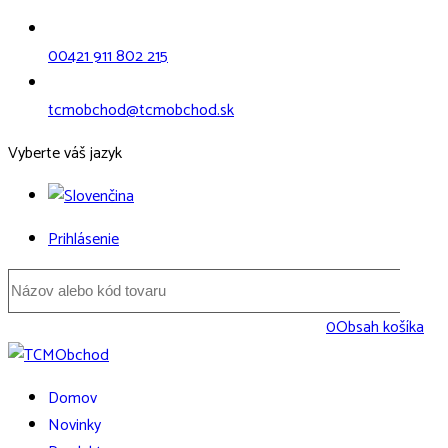
00421 911 802 215
tcmobchod@tcmobchod.sk
Vyberte váš jazyk
Prihlásenie
0
Obsah košíka
Domov
Novinky