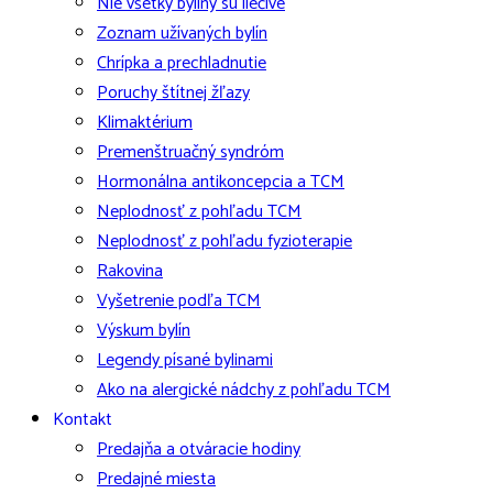
Nie všetky byliny sú liečivé
Zoznam užívaných bylín
Chrípka a prechladnutie
Poruchy štítnej žľazy
Klimaktérium
Premenštruačný syndróm
Hormonálna antikoncepcia a TCM
Neplodnosť z pohľadu TCM
Neplodnosť z pohľadu fyzioterapie
Rakovina
Vyšetrenie podľa TCM
Výskum bylín
Legendy písané bylinami
Ako na alergické nádchy z pohľadu TCM
Kontakt
Predajňa a otváracie hodiny
Predajné miesta