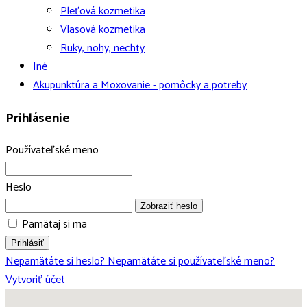
Pleťová kozmetika
Vlasová kozmetika
Ruky, nohy, nechty
Iné
Akupunktúra a Moxovanie - pomôcky a potreby
Prihlásenie
Používateľské meno
Heslo
Zobraziť heslo
Pamätaj si ma
Prihlásiť
Nepamätáte si heslo?
Nepamätáte si používateľské meno?
Vytvoriť účet