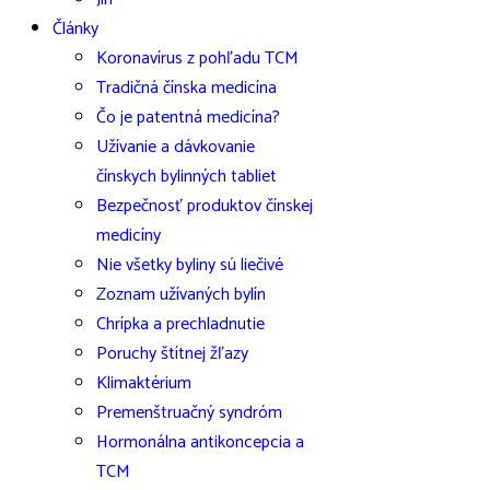
Články
Koronavírus z pohľadu TCM
Tradičná čínska medicína
Čo je patentná medicína?
Užívanie a dávkovanie
čínskych bylinných tabliet
Bezpečnosť produktov čínskej
medicíny
Nie všetky byliny sú liečivé
Zoznam užívaných bylín
Chrípka a prechladnutie
Poruchy štítnej žľazy
Klimaktérium
Premenštruačný syndróm
Hormonálna antikoncepcia a
TCM