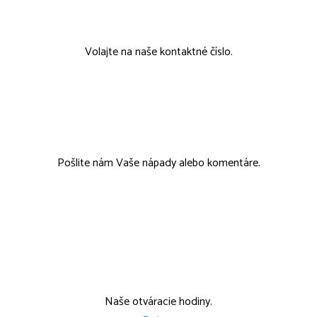
00421 911 802 215
Volajte na naše kontaktné číslo.
tcmobchod@tcmobchod.sk
Pošlite nám Vaše nápady alebo komentáre.
Po, Str: 9:00-15:00 Ut: 9:00-14:00
Štvr: 12:00-17:00
Naše otváracie hodiny.