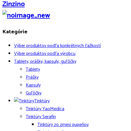
Zinzino
Kategórie
Výber produktov podľa konkrétnych ťažkostí
Výber produktov podľa výrobcu
Tablety, prášky, kapsuly, guľôčky
Tablety
Prášky
Kapsuly
Guľôčky
Tinktúry
Tinktúry YaoMedica
Tinktúry Serafín
Tinktúry zo zmesi pupeňov