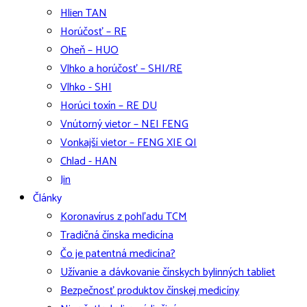
Hlien TAN
Horúčosť – RE
Oheň – HUO
Vlhko a horúčosť – SHI/RE
Vlhko - SHI
Horúci toxín – RE DU
Vnútorný vietor – NEI FENG
Vonkajší vietor – FENG XIE QI
Chlad - HAN
Jin
Články
Koronavírus z pohľadu TCM
Tradičná čínska medicína
Čo je patentná medicína?
Užívanie a dávkovanie čínskych bylinných tabliet
Bezpečnosť produktov čínskej medicíny