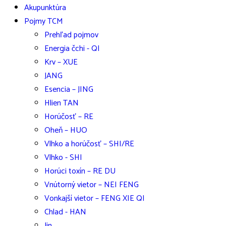
Akupunktúra
Pojmy TCM
Prehľad pojmov
Energia čchi - QI
Krv – XUE
JANG
Esencia – JING
Hlien TAN
Horúčosť – RE
Oheň – HUO
Vlhko a horúčosť – SHI/RE
Vlhko - SHI
Horúci toxín – RE DU
Vnútorný vietor – NEI FENG
Vonkajší vietor – FENG XIE QI
Chlad - HAN
Jin