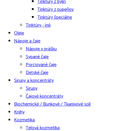
Tinktúry z bylín
Tinktúry z pupeňov
Tinktúry špeciálne
Tinktúry - iné
Oleje
Nápoje a čaje
Nápoje v prášku
Sypané čaje
Porciované čaje
Detské čaje
Sirupy a koncentráty
Sirupy
Čajové koncentráty
Biochemické / Bunkové / Tkanivové soli
Knihy
Kozmetika
Telová kozmetika