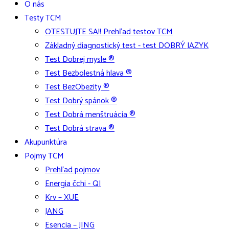
O nás
Testy TCM
OTESTUJTE SA!! Prehľad testov TCM
Základný diagnostický test - test DOBRÝ JAZYK
Test Dobrej mysle ®
Test Bezbolestná hlava ®
Test BezObezity ®
Test Dobrý spánok ®
Test Dobrá menštruácia ®
Test Dobrá strava ®
Akupunktúra
Pojmy TCM
Prehľad pojmov
Energia čchi - QI
Krv – XUE
JANG
Esencia – JING