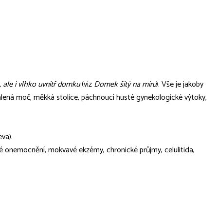
, ale i vlhko uvnitř domku
(viz
Domek šitý na míru
). Vše je jakoby
zakalená moč, měkká stolice, páchnoucí husté gynekologické výtoky,
eva).
é onemocnění, mokvavé ekzémy, chronické průjmy, celulitida,