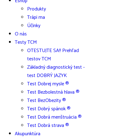
Eshop
Produkty
Trápi ma
Účinky
O nás
Testy TCM
OTESTUJTE SA!! Prehľad
testov TCM
Základný diagnostický test -
test DOBRÝ JAZYK
Test Dobrej mysle ®
Test Bezbolestná hlava ®
Test BezObezity ®
Test Dobrý spánok ®
Test Dobrá menštruácia ®
Test Dobrá strava ®
Akupunktúra