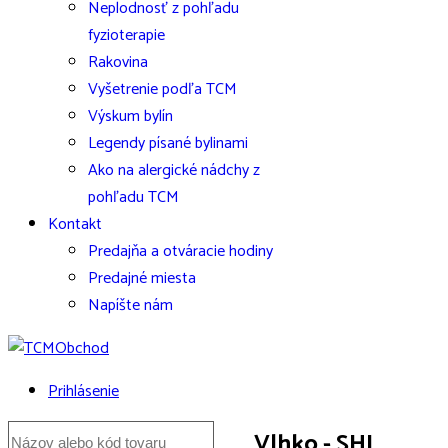
Neplodnosť z pohľadu
fyzioterapie
Rakovina
Vyšetrenie podľa TCM
Výskum bylín
Legendy písané bylinami
Ako na alergické nádchy z
pohľadu TCM
Kontakt
Predajňa a otváracie hodiny
Predajné miesta
Napíšte nám
Prihlásenie
Vlhko - SHI