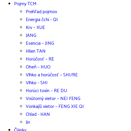
Pojmy TCM
Prehľad pojmov
Energia čchi - QI
Krv – XUE
JANG
Esencia – JING
Hlien TAN
Horúčosť – RE
Oheň – HUO
Vlhko a horúčosť – SHI/RE
Vlhko - SHI
Horúci toxín – RE DU
Vnútorný vietor – NEI FENG
Vonkajší vietor – FENG XIE QI
Chlad - HAN
Jin
Články