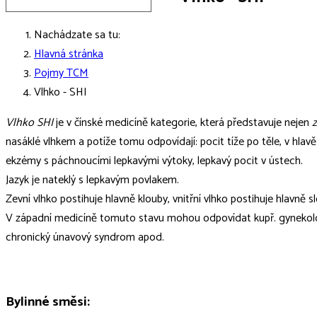
Nachádzate sa tu:
Hlavná stránka
Pojmy TCM
Vlhko - SHI
Vlhko SHI
je v čínské medicíně kategorie, která představuje nejen
z
nasáklé vlhkem a potíže tomu odpovídají: pocit tíže po těle, v hlavě
ekzémy s páchnoucími lepkavými výtoky, lepkavý pocit v ústech.
Jazyk je nateklý s lepkavým povlakem.
Zevní vlhko postihuje hlavně klouby, vnitřní vlhko postihuje hlavně 
V západní medicíně tomuto stavu mohou odpovídat kupř. gynekolog
chronický únavový syndrom apod.
Bylinné směsi: