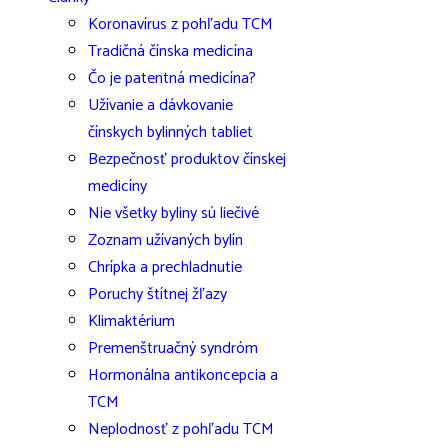
Koronavírus z pohľadu TCM
Tradičná čínska medicína
Čo je patentná medicína?
Užívanie a dávkovanie
čínskych bylinných tabliet
Bezpečnosť produktov čínskej
medicíny
Nie všetky byliny sú liečivé
Zoznam užívaných bylín
Chrípka a prechladnutie
Poruchy štítnej žľazy
Klimaktérium
Premenštruačný syndróm
Hormonálna antikoncepcia a
TCM
Neplodnosť z pohľadu TCM