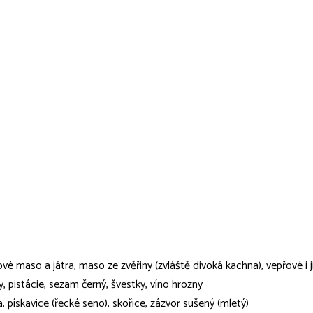
pové maso a játra, maso ze zvěřiny (zvláště divoká kachna), vepřové i j
, pistácie, sezam černý, švestky, víno hrozny
, pískavice (řecké seno), skořice, zázvor sušený (mletý)