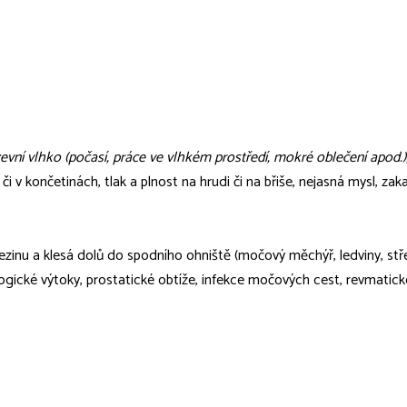
evní vlhko (počasí, práce ve vlhkém prostředí, mokré oblečení apod.)
 či v končetinách, tlak a plnost na hrudi či na břiše, nejasná mysl, 
slezinu a klesá dolů do spodního ohniště (močový měchýř, ledviny, stř
ické výtoky, prostatické obtíže, infekce močových cest, revmatick