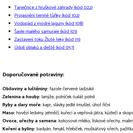
Tanečnice z hruškové zahrady (kód 022)
Projasnění temné tůňky (kód 102)
Vodopád z modré laguny (kód 108)
Šavle malého samuraje (kód 101)
Zastavení toku Žluté řeky (kód 111)
Údolí oblaků a deště (kód 057)
Doporučované potraviny:
Obiloviny a luštěniny:
fazole červené (adzuki)
Zelenina a houby:
lanýže, polníček (salát polní)
Ryby a dary moře:
kapr, slávky jedlé (mušle), úhoř říční
Maso:
hovězí ledviny, jehněčí, kuřecí a vepřová játra, kůzlečí a sko
Ovoce, ořechy a semena:
kokosové mléko, lískové ořechy, maliny
Koření a byliny:
badyán, fenykl, hřebíček, muškátový ořech, pažitka