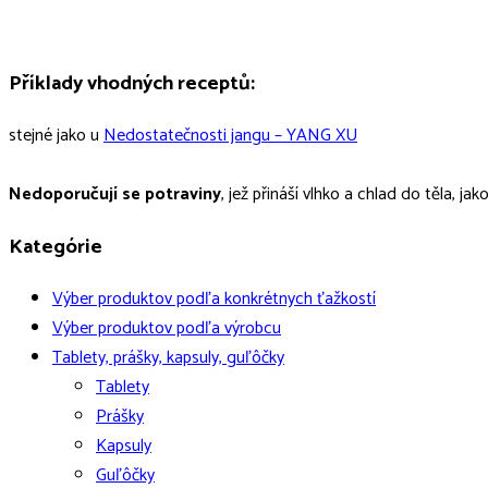
Příklady vhodných receptů:
stejné jako u
Nedostatečnosti jangu – YANG XU
Nedoporučují se potraviny
, jež přináší vlhko a chlad do těla, j
Kategórie
Výber produktov podľa konkrétnych ťažkostí
Výber produktov podľa výrobcu
Tablety, prášky, kapsuly, guľôčky
Tablety
Prášky
Kapsuly
Guľôčky