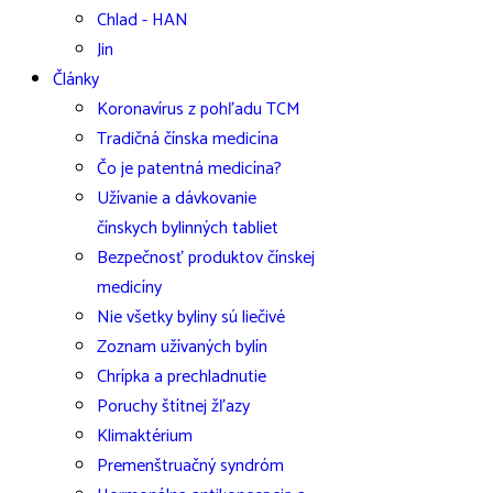
Chlad - HAN
Jin
Články
Koronavírus z pohľadu TCM
Tradičná čínska medicína
Čo je patentná medicína?
Užívanie a dávkovanie
čínskych bylinných tabliet
Bezpečnosť produktov čínskej
medicíny
Nie všetky byliny sú liečivé
Zoznam užívaných bylín
Chrípka a prechladnutie
Poruchy štítnej žľazy
Klimaktérium
Premenštruačný syndróm