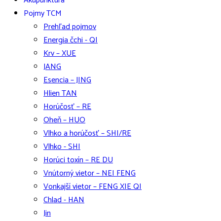
Akupunktúra
Pojmy TCM
Prehľad pojmov
Energia čchi - QI
Krv – XUE
JANG
Esencia – JING
Hlien TAN
Horúčosť – RE
Oheň – HUO
Vlhko a horúčosť – SHI/RE
Vlhko - SHI
Horúci toxín – RE DU
Vnútorný vietor – NEI FENG
Vonkajší vietor – FENG XIE QI
Chlad - HAN
Jin