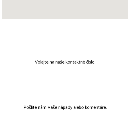
00421 911 802 215
Volajte na naše kontaktné číslo.
tcmobchod@tcmobchod.sk
Pošlite nám Vaše nápady alebo komentáre.