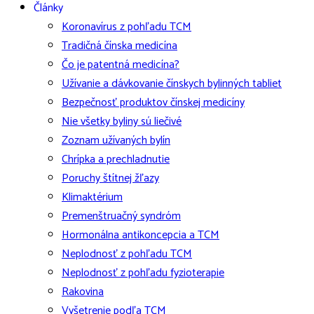
Články
Koronavírus z pohľadu TCM
Tradičná čínska medicína
Čo je patentná medicína?
Užívanie a dávkovanie čínskych bylinných tabliet
Bezpečnosť produktov čínskej medicíny
Nie všetky byliny sú liečivé
Zoznam užívaných bylín
Chrípka a prechladnutie
Poruchy štítnej žľazy
Klimaktérium
Premenštruačný syndróm
Hormonálna antikoncepcia a TCM
Neplodnosť z pohľadu TCM
Neplodnosť z pohľadu fyzioterapie
Rakovina
Vyšetrenie podľa TCM