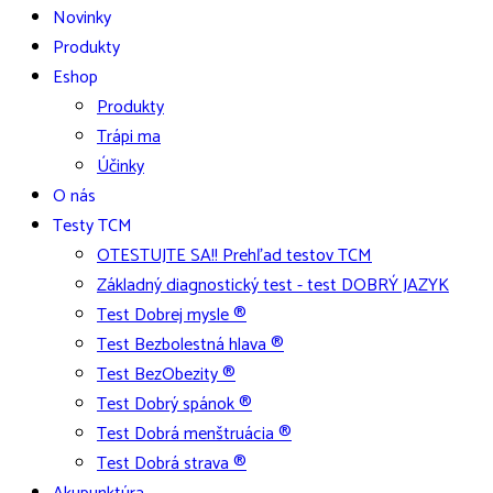
Novinky
Produkty
Eshop
Produkty
Trápi ma
Účinky
O nás
Testy TCM
OTESTUJTE SA!! Prehľad testov TCM
Základný diagnostický test - test DOBRÝ JAZYK
Test Dobrej mysle ®
Test Bezbolestná hlava ®
Test BezObezity ®
Test Dobrý spánok ®
Test Dobrá menštruácia ®
Test Dobrá strava ®