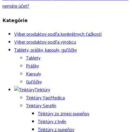
nemáte účet?
Kategórie
Výber produktov podľa konkrétnych ťažkostí
Výber produktov podľa výrobcu
Tablety, prášky, kapsuly, guľôčky
Tablety
Prášky
Kapsuly
Guľôčky
Tinktúry
Tinktúry YaoMedica
Tinktúry Serafín
Tinktúry zo zmesi pupeňov
Tinktúry z bylín
Tinktúry z pupeňov