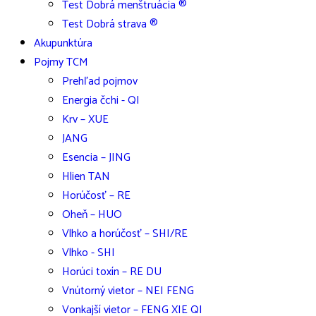
Test Dobrá menštruácia ®
Test Dobrá strava ®
Akupunktúra
Pojmy TCM
Prehľad pojmov
Energia čchi - QI
Krv – XUE
JANG
Esencia – JING
Hlien TAN
Horúčosť – RE
Oheň – HUO
Vlhko a horúčosť – SHI/RE
Vlhko - SHI
Horúci toxín – RE DU
Vnútorný vietor – NEI FENG
Vonkajší vietor – FENG XIE QI