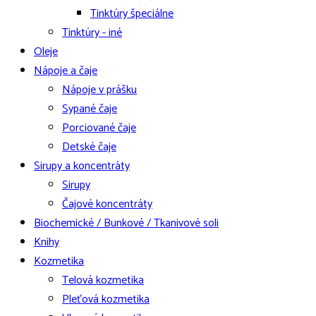
Tinktúry špeciálne
Tinktúry - iné
Oleje
Nápoje a čaje
Nápoje v prášku
Sypané čaje
Porciované čaje
Detské čaje
Sirupy a koncentráty
Sirupy
Čajové koncentráty
Biochemické / Bunkové / Tkanivové soli
Knihy
Kozmetika
Telová kozmetika
Pleťová kozmetika