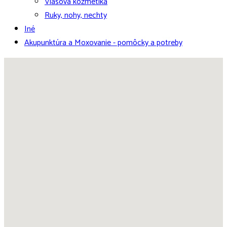
Vlasová kozmetika
Ruky, nohy, nechty
Iné
Akupunktúra a Moxovanie - pomôcky a potreby