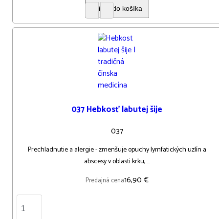
037 Hebkosť labutej šije
037
Prechladnutie a alergie - zmenšuje opuchy lymfatických uzlín a
abscesy v oblasti krku, ...
16,90 €
Predajná cena