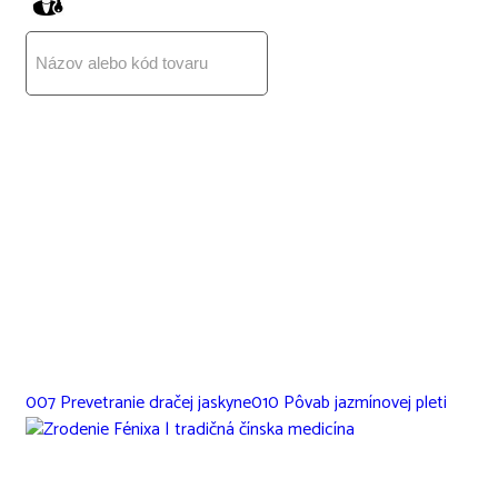
Eshop - tradičná čínska medicína
Nachádzate sa tu:
Hlavná stránka
Eshop
Produkty
Tablety, prášky, kapsuly, guľôčky
009 Zrodenie Fénixa
007 Prevetranie dračej jaskyne
010 Pôvab jazmínovej pleti