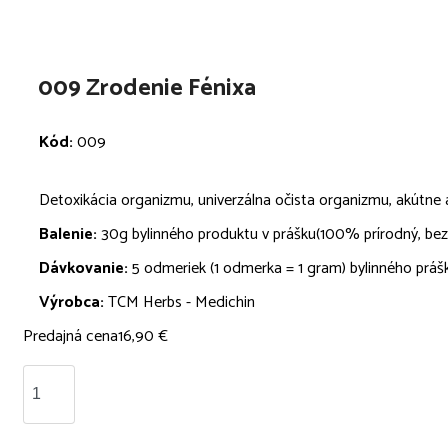
009 Zrodenie Fénixa
Kód:
009
Detoxikácia organizmu, univerzálna očista organizmu, akútne a
Balenie:
30g bylinného produktu v prášku(100% prírodný, bez 
Dávkovanie:
5 odmeriek (1 odmerka = 1 gram) bylinného prášku
Výrobca:
TCM Herbs - Medichin
Predajná cena
16,90 €