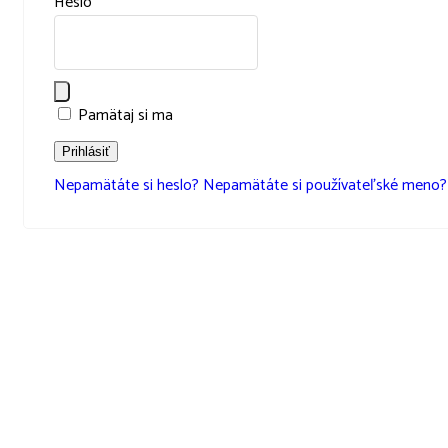
Heslo
Zobraziť heslo
Pamätaj si ma
Prihlásiť
Nepamätáte si heslo?
Nepamätáte si používateľské meno