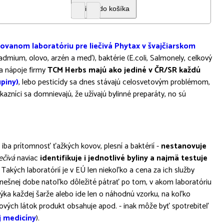
tovanom laboratóriu pre liečivá Phytax v švajčiarskom
 kadmium, olovo, arzén a meď), baktérie (E.coli, Salmonely, celkový
y a nápoje firmy
TCM Herbs majú ako jediné v ČR/SR každú
upiny)
, lebo pesticídy sa dnes stávajú celosvetovým problémom,
kazníci sa domnievajú, že užívajú bylinné preparáty, no sú
ba prítomnosť ťažkých kovov, plesní a baktérií -
nestanovuje
ečivá
naviac
identifikuje i jednotlivé byliny a najmä testuje
Takých laboratórií je v EÚ len niekoľko a cena za ich služby
 dnešnej dobe natoľko dôležité pátrať po tom, v akom laboratóriu
týka každej šarže alebo ide len o náhodnú vzorku, na koľko
ových látok produkt obsahuje apod. - inak môže byť spotrebiteľ
j medicíny
).