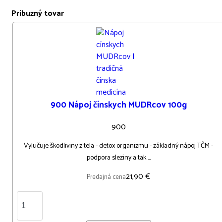
Príbuzný tovar
900 Nápoj čínskych MUDRcov 100g
900
Vylučuje škodliviny z tela - detox organizmu - základný nápoj TČM -
podpora sleziny a tak ...
21,90 €
Predajná cena