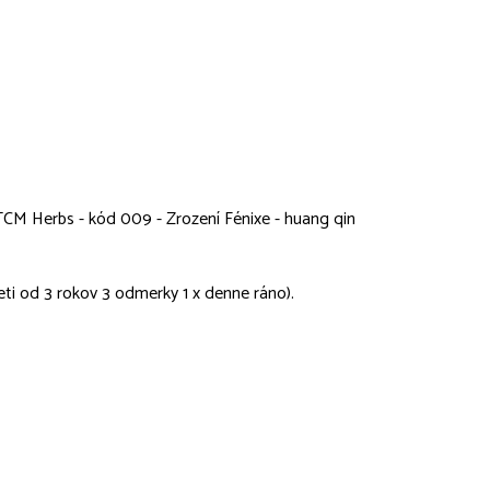
 TCM Herbs - kód 009 - Zrození Fénixe - huang qin
eti od 3 rokov 3 odmerky 1 x denne ráno).