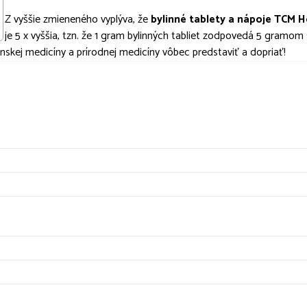
Z vyššie zmieneného vyplýva, že
bylinné tablety a nápoje TCM H
je 5 x vyššia, tzn. že 1 gram bylinných tabliet zodpovedá 5 gramom 
nskej medicíny a prírodnej medicíny vôbec predstaviť a dopriať!