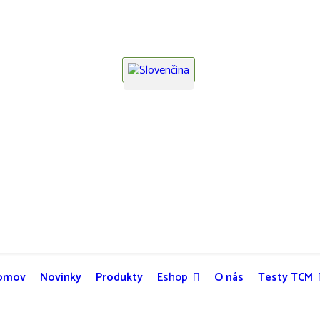
Vyberte váš jazyk
omov
Novinky
Produkty
Eshop
O nás
Testy TCM